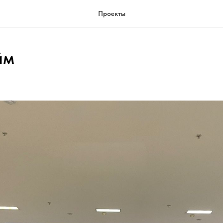
Проекты
йм